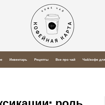
фе
Инвентарь
Рецепты
Все про чай
Чай/кофе дл
ксикации: роль