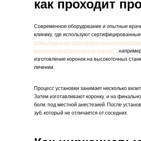
как проходит пр
Современное оборудование и опытные врачи
клинику, где используют сертифицированны
https://www.sm-stomatology.ru/services/prote
protezirovanie/tsirkonievye-koronki/
, наприме
изготовление коронок на высокоточных станк
лечении.
Процесс установки занимает несколько визит
Затем изготавливают коронку, и на финально
боли, под местной анестезией. После устано
зуб, который не отличается от соседних.