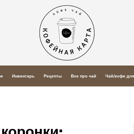
фе
Инвентарь
Рецепты
Все про чай
Чай/кофе дл
коронки: