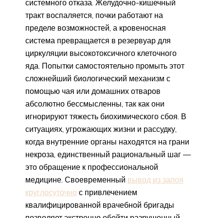
системного отказа. Желудочно-кишечный
тракт воспаляется, почки работают на
пределе возможностей, а кровеносная
система превращается в резервуар для
циркуляции высокотоксичного клеточного
яда. Попытки самостоятельно промыть этот
сложнейший биологический механизм с
помощью чая или домашних отваров
абсолютно бессмысленны, так как они
игнорируют тяжесть биохимического сбоя. В
ситуациях, угрожающих жизни и рассудку,
когда внутренние органы находятся на грани
некроза, единственный рациональный шаг —
это обращение к профессиональной
медицине. Своевременный
вывод из запоя
круглосуточно
с привлечением
квалифицированной врачебной бригады
позволяет экстренно обойти разрушенный